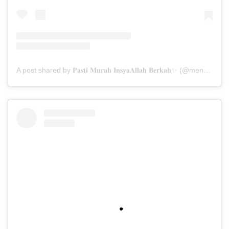
A post shared by 𝐏𝐚𝐬𝐭𝐢 𝐌𝐮𝐫𝐚𝐡 𝐈𝐧𝐬𝐲𝐚𝐀𝐥𝐥𝐚𝐡 𝐁𝐞𝐫𝐤𝐚𝐡✨ (@menarabuanawisata)