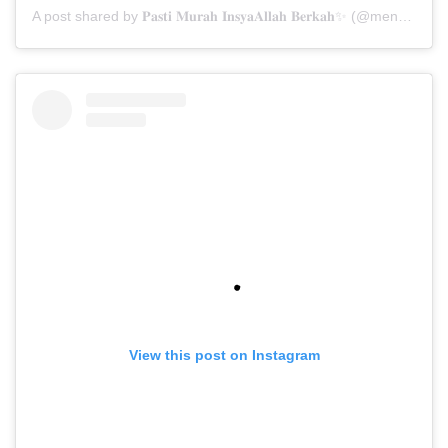
A post shared by 𝐏𝐚𝐬𝐭𝐢 𝐌𝐮𝐫𝐚𝐡 𝐈𝐧𝐬𝐲𝐚𝐀𝐥𝐥𝐚𝐡 𝐁𝐞𝐫𝐤𝐚𝐡✨ (@menarabuanawisata)
View this post on Instagram