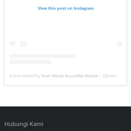
View this post on Instagram
A post shared by 𝐏𝐚𝐬𝐭𝐢 𝐌𝐮𝐫𝐚𝐡 𝐈𝐧𝐬𝐲𝐚𝐀𝐥𝐥𝐚𝐡 𝐁𝐞𝐫𝐤𝐚𝐡✨ (@menarabuanawisata)
Hubungi Kami