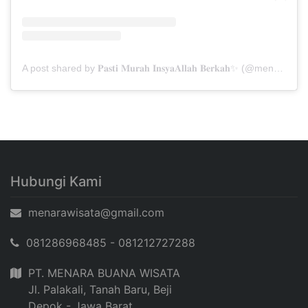
A post shared by 𝐏𝐚𝐬𝐭𝐢 𝐌𝐮𝐫𝐚𝐡 𝐈𝐧𝐬𝐲𝐚𝐀𝐥𝐥𝐚𝐡 𝐁𝐞𝐫𝐤𝐚𝐡✨ (@menarabuanawisata)
Hubungi Kami
menarawisata@gmail.com
081286968485 - 081212727288
PT. MENARA BUANA WISATA
Jl. Palakali, Tanah Baru, Beji
Depok - Jawa Barat