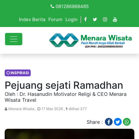
081286968485
Index Berita
Forum
Login
INSPIRASI
Pejuang sejati Ramadhan
Oleh : Dr. Hasanudin Motivator Religi & CEO Menara
Wisata Travel
Menara Wisata ,
17 Mar 2026 ,
dilihat 377
Share :