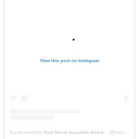
View this post on Instagram
A post shared by 𝐏𝐚𝐬𝐭𝐢 𝐌𝐮𝐫𝐚𝐡 𝐈𝐧𝐬𝐲𝐚𝐀𝐥𝐥𝐚𝐡 𝐁𝐞𝐫𝐤𝐚𝐡✨ (@menarabuanawisata)