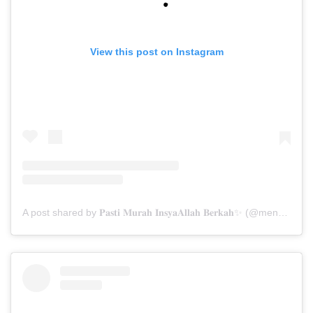
View this post on Instagram
A post shared by 𝐏𝐚𝐬𝐭𝐢 𝐌𝐮𝐫𝐚𝐡 𝐈𝐧𝐬𝐲𝐚𝐀𝐥𝐥𝐚𝐡 𝐁𝐞𝐫𝐤𝐚𝐡✨ (@menarabuanawisata)